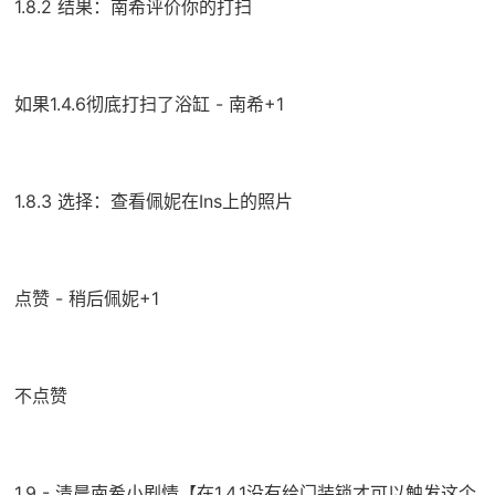
1.8.2 结果：南希评价你的打扫
如果1.4.6彻底打扫了浴缸 - 南希+1
1.8.3 选择：查看佩妮在Ins上的照片
点赞 - 稍后佩妮+1
不点赞
1.9 - 清晨南希小剧情【在1.4.1没有给门装锁才可以触发这个