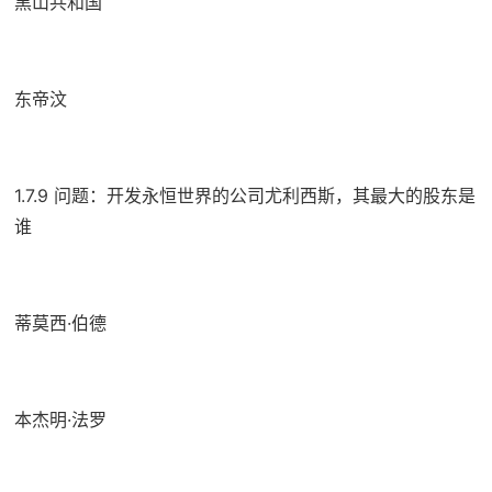
黑山共和国
东帝汶
1.7.9 问题：开发永恒世界的公司尤利西斯，其最大的股东是
谁
蒂莫西·伯德
本杰明·法罗