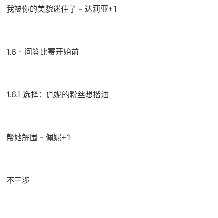
我被你的美貌迷住了 - 达莉亚+1
1.6 - 问答比赛开始前
1.6.1 选择：佩妮的粉丝想揩油
帮她解围 - 佩妮+1
不干涉