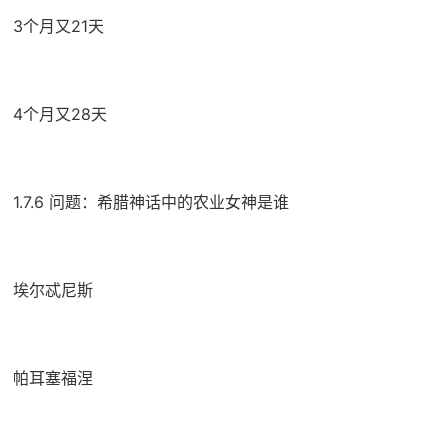
3个月又21天
4个月又28天
1.7.6 问题：希腊神话中的农业女神是谁
埃尔忒尼斯
帕耳塞福涅