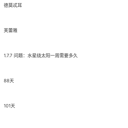
德莫忒耳
芙蕾雅
1.7.7 问题：水星绕太阳一周需要多久
88天
101天