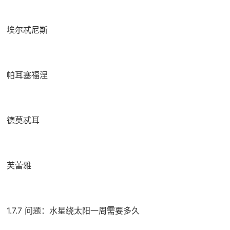
埃尔忒尼斯
帕耳塞福涅
德莫忒耳
芙蕾雅
1.7.7 问题：水星绕太阳一周需要多久