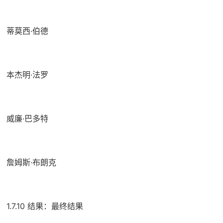
蒂莫西·伯德
本杰明·法罗
威廉·巴多特
詹姆斯·布朗克
1.7.10 结果：最终结果