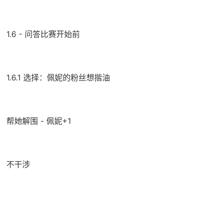
1.6 - 问答比赛开始前
1.6.1 选择：佩妮的粉丝想揩油
帮她解围 - 佩妮+1
不干涉