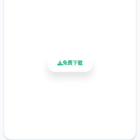
2.3M+
总下载量
4.9/5
用户评分
900K+
活跃用户
免费下载
安全下载
高速安装
完全免费
客服支持