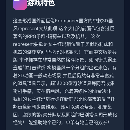
游戏特色
这变形成国外面巨佬Eromancer里方的单款3D画
风represent大从此项 这个大佬的前面作包含过巨
著名的RPG乐趣-玛莉兹以及及机器。 这次
represent要欲是女主红玛瑙位置于类似玛莉兹和
机器的游戏空间里登场对抗罪恶！ 官面中文版步兵
版 本作拥存在非常自然的格斗场景，如同街头霸王
壹般的打击臂感 构模画风十个分组的出过来色，有
着3D动画一般动态场景 并且后仍然有非常丰富式
的道具道具显示，超过200型奇妙道具等同君收集
街机手感，实在借画风，充满磨练性的hirer决斗
我们的女主红玛瑙行步在新鲜巴比伦都市的反乌托
邦街道部朝步履维艰。 她可以遇及帮派，犯罪集
团，腐败的警/察分队以及阴险的巴别塔众司形成化
怪物！ 能援助她个己的，单单有她自己的双拳！